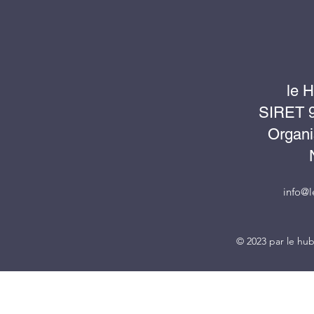
le 
SIRET 9
Organi
info@
© 2023 par le hu